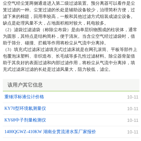
尘空气经尘笼两侧通道进入第二级过滤装置。预分离器可以看作是尘
笼过滤的一种。尘笼过滤的长处是辅助设备较少，治理简朴方便，过
滤下来的棉筵，回用率较高，一般和其他过滤方式组装成滤尘设备。
缺点是处理风量不大，占地面积相对较大，耗电较多。
（2）滤袋过滤滤袋（称除尘布袋）是由单层织物围成的柱状体，通常
为圆形，其特点是结构简朴，便于清灰。当含尘空气经过滤袋时，借
助于筛分、碰撞、拦截等作用将粉尘从气流中分离掉。
（3）填充式过滤床过滤填充式过滤床就是在网孔滚筒、平板等部件上
包覆泡沫塑料、非织造布、长毛绒等多孔性过滤材料。除尘器骨架借
助于其良好的表面过滤和内部过滤作用，将粉尘从气流中分离掉，填
充式过滤床过滤的长处是过滤风量大，阻力较低，滤尘。
该用户其它信息
重锤浮标液位计价格
10-11
KY70型环境氡测量仪
10-11
KY68中子剂量检测仪
10-11
1400QGWZ-410KW 湖南全贯流潜水泵厂家报价
10-11