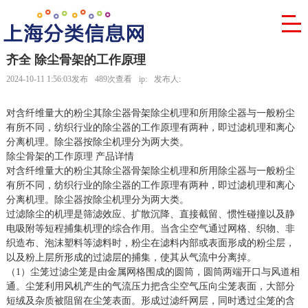
齐全 除尘骨架的工作原理
2024-10-11 1:56:03发布
489次查看
ip:
发布人:
对含纤维量大的粉尘其除尘器骨架除尘机理和所用除尘器与一般粉尘
有所不同，纺织行业的除尘器的工作原理有两种，即过滤机理和离心
分离机理。除尘器按除尘机理分为两大类。
除尘骨架的工作原理 产品详情
对含纤维量大的粉尘其除尘器骨架除尘机理和所用除尘器与一般粉尘
有所不同，纺织行业的除尘器的工作原理有两种，即过滤机理和离心
分离机理。除尘器按除尘机理分为两大类。
过滤除尘的机理是筛滤效应、扩散沉降、直接截留、惯性碰撞以及静
电吸附等短程捕集机理的综合作用。当含尘空气通过网格、织物、非
织造布、泡沫塑料等滤料时，粉尘在滤料内部或表面形成的粉尘层，
以及粉上层所形成的过滤层的捕集，使其从气流中分离掉。
（1）尘笼过滤尘笼是由金属网格围成的圆筒，圆筒两端开口与风道相
通。尘笼利用风机产生的气流压力把含尘空气压向尘笼表面，大部分
短绒及杂质被阻留在尘笼表面。形成过滤纤网层，同时透过尘笼的含