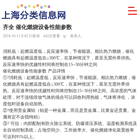
齐全 催化燃烧设备性能参数
2024-10-11 0:42:23发布
442次查看
ip:
发布人:
消耗低：起燃温度低，反应速率快，节省能源。相比热力燃烧，催化
燃烧具有起燃温度低在≤300℃，在某种情况下，甚至无需外界供热。
反应速率快的优越性时间将控制在15~30分钟之间
催化燃烧设备性能参数 产品详情
①?消耗低：起燃温度低，反应速率快，节省能源。相比热力燃烧，催
化燃烧具有起燃温度低在≤300℃，在某种情况下，甚至无需外界供
热。反应速率快的优越性时间将控制在15~30分钟之间。高浓度的气体
处理，对于连续排放气体的场合可以回收利用热能，气体将净化 ，浓
度低时设备自动加热。
②?使用贵金属铂（铂是一种金属，而且是贵金属，比黄金还贵重。金
属肯定不会指纯铂）
③? 可信：内部配制有防火除尘系统、防爆泄压系统、温度检测系统及
全自动控制系统；占地空间少、工作效率大、催化燃烧净化装置效率
可达到95%以上。